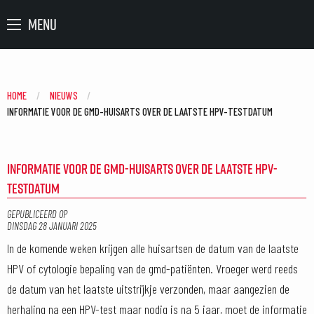
MENU
HOME
NIEUWS
CURRENT:
INFORMATIE VOOR DE GMD-HUISARTS OVER DE LAATSTE HPV-TESTDATUM
INFORMATIE VOOR DE GMD-HUISARTS OVER DE LAATSTE HPV-
TESTDATUM
GEPUBLICEERD OP
DINSDAG 28 JANUARI 2025
In de komende weken krijgen alle huisartsen de datum van de laatste
HPV of cytologie bepaling van de gmd-patiënten. Vroeger werd reeds
de datum van het laatste uitstrijkje verzonden, maar aangezien de
herhaling na een HPV-test maar nodig is na 5 jaar, moet de informatie